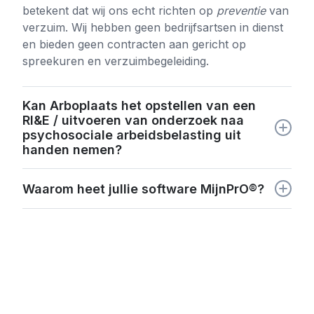
betekent dat wij ons echt richten op
preventie
van
preventiemedewerker, waar nodig met
verzuim. Wij hebben geen bedrijfsartsen in dienst
instemming van de ondernemingsraad/
en bieden geen contracten aan gericht op
personeelsvertegenwoordiging;
spreekuren en verzuimbegeleiding.
Daarnaast wordt veel aandacht besteed hoe
bedrijven de risico's gevaarlijke stoffen en
psychosociale arbeidsbelasting beheerst
Kan Arboplaats het opstellen van een
hebben.
RI&E / uitvoeren van onderzoek naa
psychosociale arbeidsbelasting uit
handen nemen?
Ja, dat kunnen we zeker! Je leest
hier
meer over
Waarom heet jullie software MijnPrO®?
het uitbesteden van de fysieke RI&E en
hier
meer
over PSA onderzoek.
Ten eerste “mijn” omdat we voor ogen hebben dat
je als organisatie echt een eigen aanpak hebt om
aan de slag te gaan met het blijven verbeteren van
de arbeidsomstandigheden. “PrO” staat voor
prestatie-optimalisatie. Volgens ons presteren
organisaties optimaal als werknemers optimaal