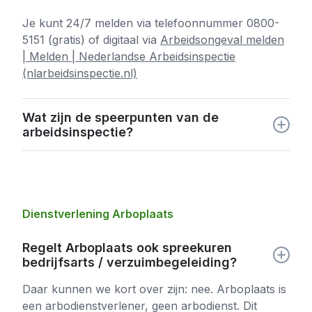
Je kunt 24/7 melden via telefoonnummer 0800-
5151 (gratis) of digitaal via
Arbeidsongeval melden
| Melden | Nederlandse Arbeidsinspectie
(nlarbeidsinspectie.nl)
Wat zijn de speerpunten van de
arbeidsinspectie?
Belangrijke speerpunten in de handhaving door de
Arbeidsinspectie zijn:
Het hebben van een RI&E (inclusief eventueel
noodzakelijke toetsing) en het daarbij
Dienstverlening Arboplaats
behorende plan van aanpak;
Het hebben van een contract
Regelt Arboplaats ook spreekuren
Arbodienstverlening. Zowel voor het verzuim
bedrijfsarts / verzuimbegeleiding?
als voor preventie;
Daar kunnen we kort over zijn: nee. Arboplaats is
Het beschikken over en arbobeleid;
een arbodienstverlener, geen arbodienst. Dit
het aangesteld hebben van een