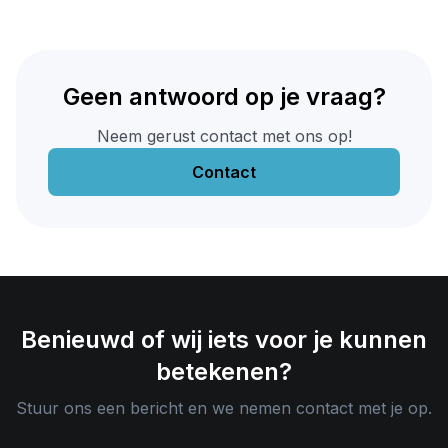
kunnen presteren. Medewerkers doen dat als zij
gezond, veilig en gelukkig kunnen doorwerken tot
e
hun 70
. Hier spelen veel verschillende factoren
een rol in, die we verwerkt hebben in de opzet
Geen antwoord op je vraag?
van zowel onze software als onze dienstverlening.
Neem gerust contact met ons op!
Contact
Benieuwd of wij iets voor je kunnen
betekenen?
Stuur ons een bericht en we nemen contact met je op.